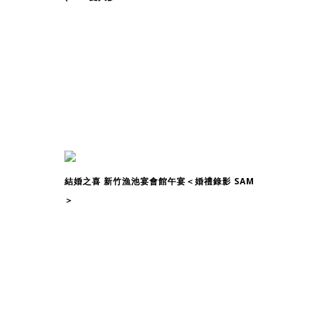
結婚之喜 新竹漁池宴會館午宴＜婚禮錄影 SAM
＞