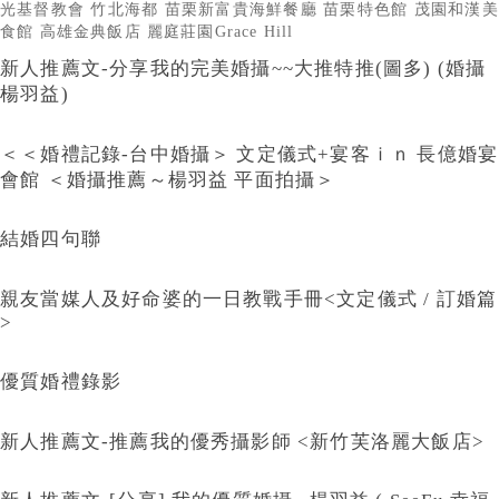
光基督教會
竹北海都
苗栗新富貴海鮮餐廳
苗栗特色館
茂園和漢美
食館
高雄金典飯店
麗庭莊園Grace Hill
新人推薦文-分享我的完美婚攝~~大推特推(圖多) (婚攝
楊羽益)
＜＜婚禮記錄-台中婚攝＞ 文定儀式+宴客ｉｎ 長億婚宴
會館 ＜婚攝推薦～楊羽益 平面拍攝＞
結婚四句聯
親友當媒人及好命婆的一日教戰手冊<文定儀式 / 訂婚篇
>
優質婚禮錄影
新人推薦文-推薦我的優秀攝影師 <新竹芙洛麗大飯店>