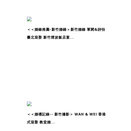
＜＜婚錄推薦-新竹婚錄＞新竹婚錄 軍閎&詩怡
臺北迎娶 新竹煙波飯店宴...
＜＜婚禮記錄-- 新竹攝影＞ WAH & WEI 香港
式迎娶 教堂婚...