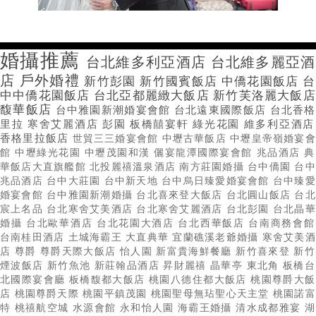
婚攝推薦
台北維多利亞酒店
台北維多麗亞酒
店
戶外婚禮
新竹彭園
新竹國賓飯店
中僑花園飯店
台
中中僑花園飯店
台北亞都麗緻大飯店
新竹芙洛麗大飯店
馥華飯店
台中雅園新潮婚宴會館
台北遠東國際飯店
台北香格
里拉
寒舍艾麗酒店
彭園
板橋囍宴軒
綠光花園
維多利亞酒店
香格里拉飯店
世貿三三婚宴會館
中壢古華飯店
中壢皇帝嶺婚宴會
館
中壢綠光花園
中壢茂園和漢
儷宴龍潭國際宴會館
兆品酒店
典
華飯店大直旗艦館
北投麗禧溫泉酒店
南方莊園婚攝
台中僑園
台中
兆品酒店
台中大莊園
台中新天地
台中烏日臻愛婚宴會館
台中臻愛
婚宴會館
台中雅園新潮婚攝
台北喜來登大飯店
台北圓山飯店
台北
宸上名品
台北寒舍艾美酒店
台北寒舍艾麗酒店
台北彭園
台北晶華
婚攝
台北歐華酒店
台北花園大酒店
台北西華飯店
台南商務會館
台南桂田酒店
土城海霸王
大直典華
宜蘭礁溪老爺婚攝
寒舍艾美酒
店
尊爵
尊爵天際大飯店
怡人園
新富貴海鮮餐廳
新竹喜來登
新竹
煙波飯店
新竹魚池
新莊翰品酒店
昇財麗禧
晶華亭
東北角
板橋台
北國際宴會廳
板橋馥都大飯店
桃園八德住都大飯店
桃園尊爵大飯
店
桃園尊爵天際
桃園平鎮茂園
桃園聖母無玷聖心天主堂
桃園諾富
特
桃禧航空城
水源會館
永和怡人園
海霸王婚攝
清水成都雅宴
湖