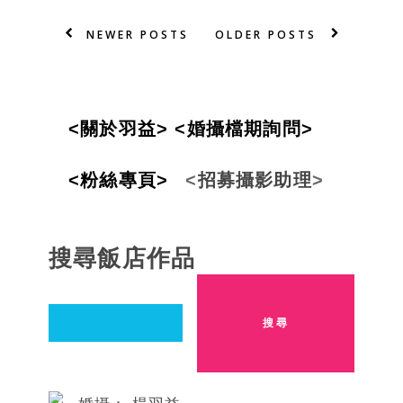
NEWER POSTS
OLDER POSTS
<
關
於
羽
益
>
<婚攝檔期詢問>
<粉絲專頁>
<
招
募攝影
助
理
>
搜尋飯店作品