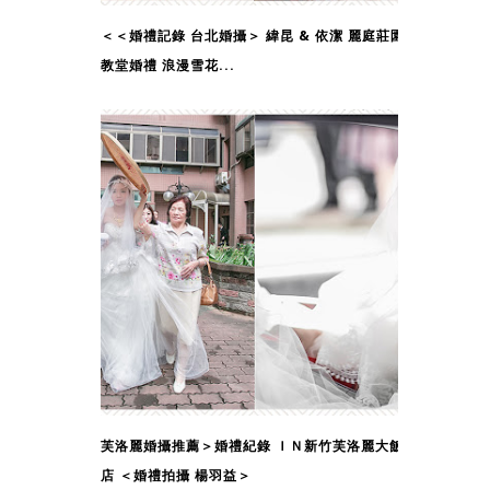
＜＜婚禮記錄 台北婚攝＞ 緯昆 & 依潔 麗庭莊園
教堂婚禮 浪漫雪花...
芙洛麗婚攝推薦＞婚禮紀錄 ＩＮ新竹芙洛麗大飯
店 ＜婚禮拍攝 楊羽益＞