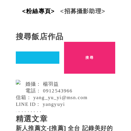
<粉絲專頁>
<
招
募攝影
助
理
>
搜尋飯店作品
婚攝： 楊羽益
電話：
0912543966
信箱：
yang_yu_yi@msn.com
LINE ID： yangyuyi
.
.
.
.
.
.
.
.
.
精選文章
新人推薦文-[推薦] 全台 記錄美好的