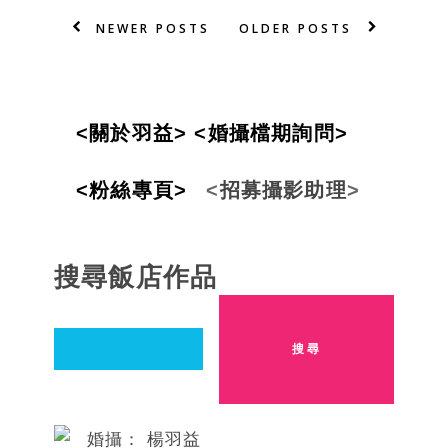
NEWER POSTS
OLDER POSTS
<
關
於
羽
益
>
<婚攝檔期詢問>
<粉絲專頁>
<
招
募攝影
助
理
>
搜尋飯店作品
婚攝： 楊羽益