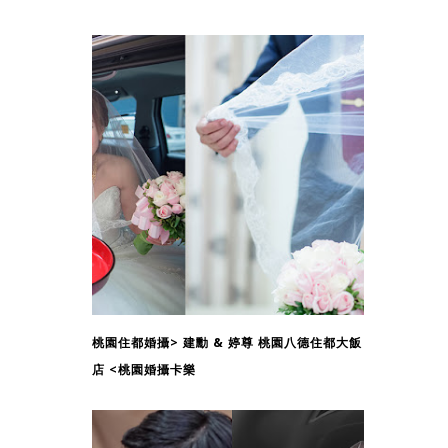
桃園住都婚攝> 建勳 & 婷尊 桃園八德住都大飯
店 <桃園婚攝卡樂