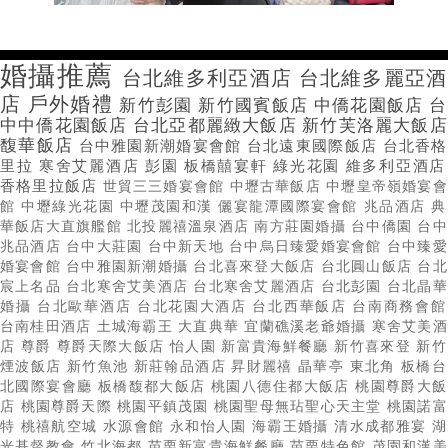
婚攝推薦
台北維多利亞酒店
台北維多麗亞酒
店
戶外婚禮
新竹彭園
新竹國賓飯店
中僑花園飯店
台
中中僑花園飯店
台北亞都麗緻大飯店
新竹芙洛麗大飯店
馥華飯店
台中雅園新潮婚宴會館
台北遠東國際飯店
台北香格
里拉
寒舍艾麗酒店
彭園
板橋囍宴軒
綠光花園
維多利亞酒店
香格里拉飯店
世貿三三婚宴會館
中壢古華飯店
中壢皇帝嶺婚宴會
館
中壢綠光花園
中壢茂園和漢
儷宴龍潭國際宴會館
兆品酒店
典
華飯店大直旗艦館
北投麗禧溫泉酒店
南方莊園婚攝
台中僑園
台中
兆品酒店
台中大莊園
台中新天地
台中烏日臻愛婚宴會館
台中臻愛
婚宴會館
台中雅園新潮婚攝
台北喜來登大飯店
台北圓山飯店
台北
宸上名品
台北寒舍艾美酒店
台北寒舍艾麗酒店
台北彭園
台北晶華
婚攝
台北歐華酒店
台北花園大酒店
台北西華飯店
台南商務會館
台南桂田酒店
土城海霸王
大直典華
宜蘭礁溪老爺婚攝
寒舍艾美酒
店
尊爵
尊爵天際大飯店
怡人園
新富貴海鮮餐廳
新竹喜來登
新竹
煙波飯店
新竹魚池
新莊翰品酒店
昇財麗禧
晶華亭
東北角
板橋台
北國際宴會廳
板橋馥都大飯店
桃園八德住都大飯店
桃園尊爵大飯
店
桃園尊爵天際
桃園平鎮茂園
桃園聖母無玷聖心天主堂
桃園諾富
特
桃禧航空城
水源會館
永和怡人園
海霸王婚攝
清水成都雅宴
湖
光基督教會
竹北海都
苗栗新富貴海鮮餐廳
苗栗特色館
茂園和漢美