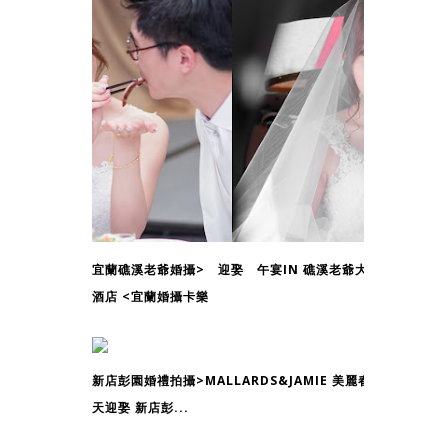
宜蘭礁溪老爺婚攝> 迎娶 午宴IN 礁溪老爺大
酒店 <宜蘭婚攝卡樂
新店彭園婚禮拍攝>MALLARDS&JAMIE 美麗春
天迎娶 新店彭...