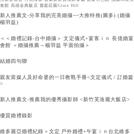
食館
高雄金典飯店
麗庭莊園Grace Hill
新人推薦文-分享我的完美婚攝~~大推特推(圖多) (婚攝
楊羽益)
＜＜婚禮記錄-台中婚攝＞ 文定儀式+宴客ｉｎ 長億婚宴
會館 ＜婚攝推薦～楊羽益 平面拍攝＞
結婚四句聯
親友當媒人及好命婆的一日教戰手冊<文定儀式 / 訂婚篇
>
新人推薦文-推薦我的優秀攝影師 <新竹芙洛麗大飯店>
優質婚禮錄影
維多麗亞婚禮紀錄＞文定 戶外婚禮+午宴ｉｎ台北維多