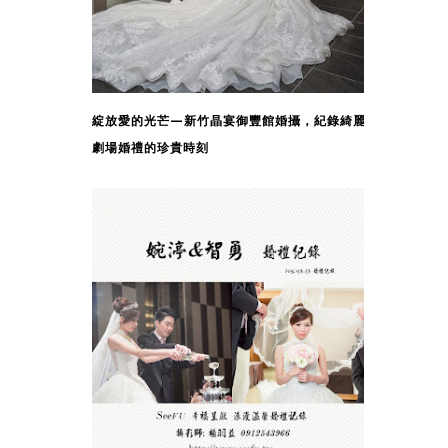
綻放愛的光芒—新竹晶宴御豐館婚攝，紀錄綺麗
劇場婚禮的珍貴時刻