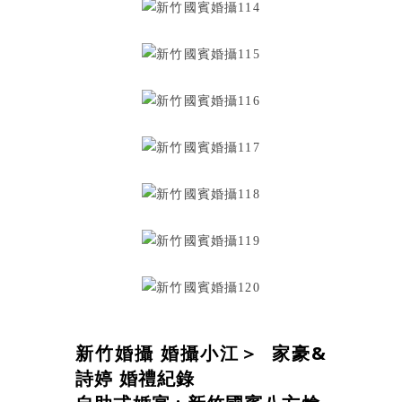
新竹婚攝 婚攝小江＞ 家豪&
詩婷 婚禮紀錄