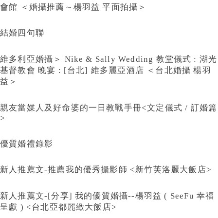
會館 ＜婚攝推薦～楊羽益 平面拍攝＞
結婚四句聯
維多利亞婚攝＞ Nike & Sally Wedding 教堂儀式 : 湖光
基督教會 晚宴 : [台北] 維多麗亞酒店 ＜台北婚攝 楊羽
益＞
親友當媒人及好命婆的一日教戰手冊<文定儀式 / 訂婚篇
>
優質婚禮錄影
新人推薦文-推薦我的優秀攝影師 <新竹芙洛麗大飯店>
新人推薦文-[分享] 我的優質婚攝--楊羽益 ( SeeFu 幸福
呈獻 ) <台北亞都麗緻大飯店>