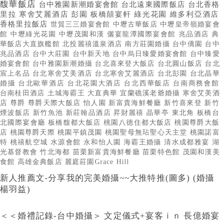
馥華飯店
台中雅園新潮婚宴會館
台北遠東國際飯店
台北香格
里拉
寒舍艾麗酒店
彭園
板橋囍宴軒
綠光花園
維多利亞酒店
香格里拉飯店
世貿三三婚宴會館
中壢古華飯店
中壢皇帝嶺婚宴會
館
中壢綠光花園
中壢茂園和漢
儷宴龍潭國際宴會館
兆品酒店
典
華飯店大直旗艦館
北投麗禧溫泉酒店
南方莊園婚攝
台中僑園
台中
兆品酒店
台中大莊園
台中新天地
台中烏日臻愛婚宴會館
台中臻愛
婚宴會館
台中雅園新潮婚攝
台北喜來登大飯店
台北圓山飯店
台北
宸上名品
台北寒舍艾美酒店
台北寒舍艾麗酒店
台北彭園
台北晶華
婚攝
台北歐華酒店
台北花園大酒店
台北西華飯店
台南商務會館
台南桂田酒店
土城海霸王
大直典華
宜蘭礁溪老爺婚攝
寒舍艾美酒
店
尊爵
尊爵天際大飯店
怡人園
新富貴海鮮餐廳
新竹喜來登
新竹
煙波飯店
新竹魚池
新莊翰品酒店
昇財麗禧
晶華亭
東北角
板橋台
北國際宴會廳
板橋馥都大飯店
桃園八德住都大飯店
桃園尊爵大飯
店
桃園尊爵天際
桃園平鎮茂園
桃園聖母無玷聖心天主堂
桃園諾富
特
桃禧航空城
水源會館
永和怡人園
海霸王婚攝
清水成都雅宴
湖
光基督教會
竹北海都
苗栗新富貴海鮮餐廳
苗栗特色館
茂園和漢美
食館
高雄金典飯店
麗庭莊園Grace Hill
新人推薦文-分享我的完美婚攝~~大推特推(圖多) (婚攝
楊羽益)
＜＜婚禮記錄-台中婚攝＞ 文定儀式+宴客ｉｎ 長億婚宴