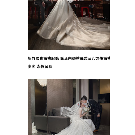
新竹國賓婚禮紀錄 飯店內婚禮儀式及八方燴婚禮
宴客 永恆留影