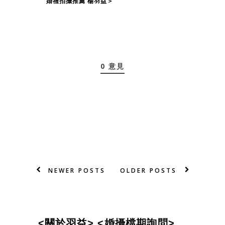
婚禮拍攝推薦 楊羽益＞
0 意見
NEWER POSTS
OLDER POSTS
<
關
於
羽
益
>
<婚攝檔期詢問>