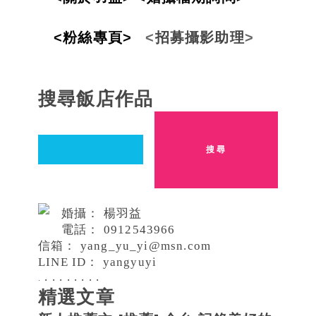
<粉絲專頁>
<
招
募攝影
助
理
>
搜尋飯店作品
婚攝： 楊羽益
電話：
0912543966
信箱：
yang_yu_yi@msn.com
LINE ID： yangyuyi
.
.
.
.
.
.
.
.
.
精選文章