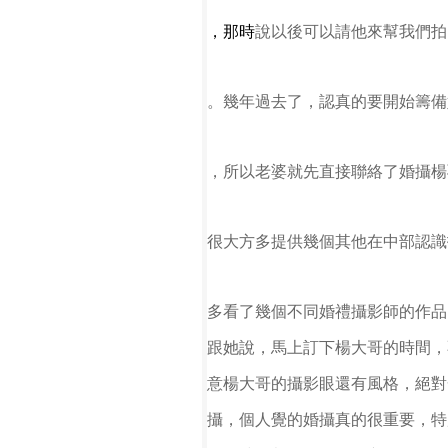
，那時
說
以後
可以請他來幫我們拍
。幾年過去了，
認真的要開
始籌備
，所以老婆就先直接聯絡
了婚攝楊
很大方多提供幾個其他在中部認
識
多看了幾個不同婚禮攝影師的作品
跟她說，馬上訂下楊
大哥的時間，
意楊大哥的攝
影眼還有風格，絕對
攝，個人覺的婚
攝真的很重要，特