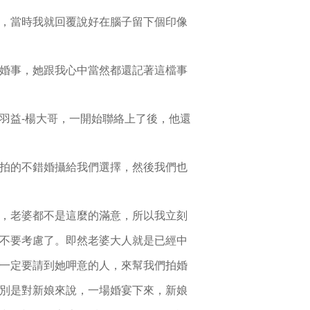
，當時我就回覆說好在腦子留下個印像
婚
事，她跟我心中當然都還記著這檔事
羽益
-楊大哥，一開始
聯絡上了後，他還
拍的不錯婚
攝給我們選擇，然後我們
也
，老婆
都不是這麼的滿意，所以
我立刻
不要考慮了。即
然老婆大人就是已經中
一定
要請到她呷意的人，
來幫我們拍婚
別是對新娘來說，
一場婚宴下來，
新娘