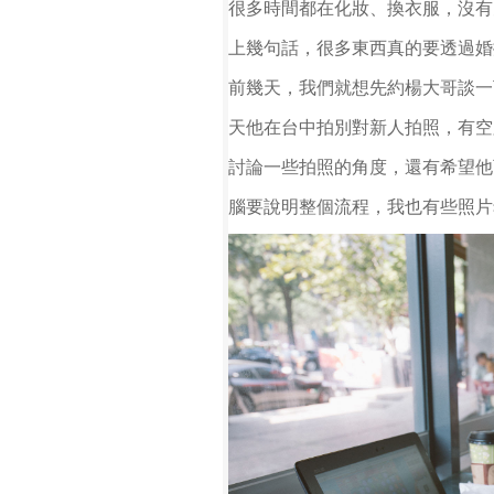
很多時間都在化妝、換衣
服，沒有
上幾
句話，很多東西真的要透過婚
前幾天，我們
就
想先約
楊大哥談一
天
他在台中拍別對新人
拍照，有空
討論一些拍照的角度，還有希望
他
腦要說明
整個流程，我也有
些照片