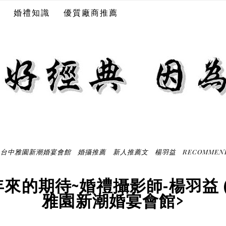
婚禮知識
優質廠商推薦
台中雅園新潮婚宴會館
婚攝推薦
新人推薦文
楊羽益
RECOMMEN
來的期待~婚禮攝影師-楊羽益 
雅園新潮婚宴會館>