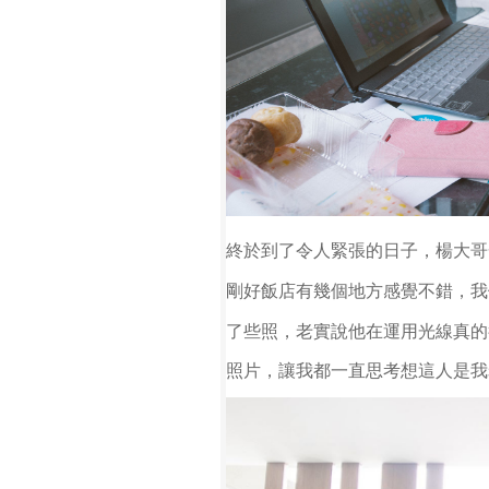
終於到了令人緊張的日子，楊大哥
剛
好飯店
有幾個地方感覺不錯，我
了些照，
老實說他在
運用
光線真的
照片，讓我都一直思考想這人是
我