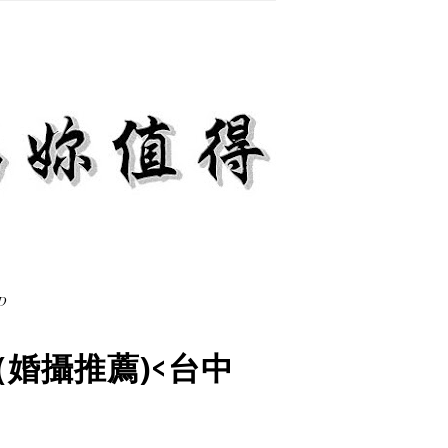
D
(婚攝推薦)<台中