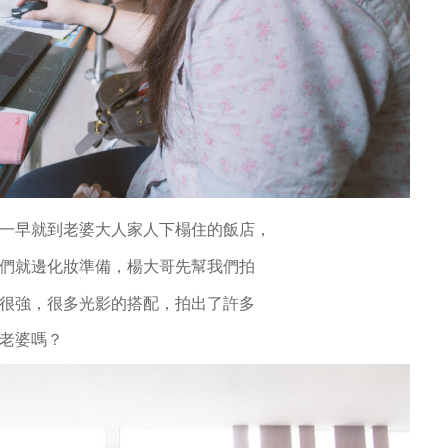
一早就到老婆大人家人下榻住的飯店，
們就邊化妝準備，楊大哥先幫我們拍
很強，很多光影的搭配，拍出了許多
老婆嗎？