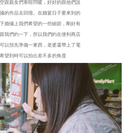
空跟親友們寒暄問暖，好好的跟
他們說
攝的作品去回憶。在婚宴日子要來到的
下婚攝上我們希望
的一些細節，剛好有
跟我們約一下，所以
我們
約在便利商店
可以預先準備一東西，老婆還
帶上了電
希望到
時可以拍出差不多的角度