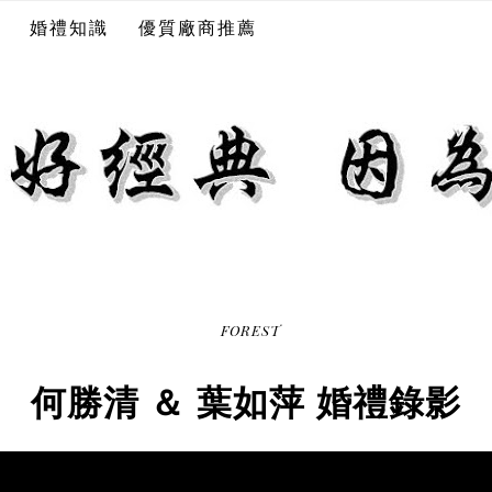
婚禮知識
優質廠商推薦
FOREST
何勝清 ＆ 葉如萍 婚禮錄影