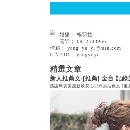
婚攝： 楊羽益
電話：
0912543966
信箱：
yang_yu_yi@msn.com
LINE ID： yangyuyi
.
.
.
.
.
.
.
.
.
精選文章
新人推薦文-[推薦] 全台 記
感謝氣質美麗新娘花心思寫的推薦文 [推薦] 全台 記錄美好的瞬