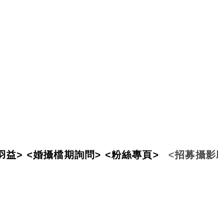
羽
益
>
<婚攝檔期詢問>
<粉絲專頁>
<
招
募攝影