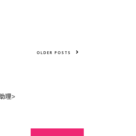
OLDER POSTS
助
理
>