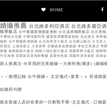
HOME
婚攝推薦
台北維多利亞酒店
台北維多麗亞
馥華飯店
台中雅園新潮婚宴會館
台北遠東國際飯店
台北香
中壢綠光花園
中壢茂園和漢
儷宴龍潭國際宴會館
兆品酒店
典華
會館
台中雅園新潮婚攝
台北喜來登大飯店
台北圓山飯店
台北宸
田酒店
土城海霸王
大直典華
宜蘭礁溪老爺婚攝
寒舍艾美酒店
尊
會廳
板橋馥都大飯店
桃園八德住都大飯店
桃園尊爵大飯店
桃園
竹北海都
苗栗新富貴海鮮餐廳
苗栗特色館
茂園和漢美食館
高雄
新人推薦文-分享我的完美婚攝~~大推特推(圖多) (婚攝
＜＜婚禮記錄-台中婚攝＞ 文定儀式+宴客ｉｎ 長億婚
結婚四句聯
親友當媒人及好命婆的一日教戰手冊<文定儀式 / 訂婚篇