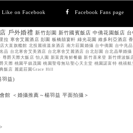
Like on Facebook
Facebook Fans page
酒店
戶外婚禮
新竹彭園
新竹國賓飯店
中僑花園飯店
台
格里拉
寒舍艾麗酒店
彭園
板橋囍宴軒
綠光花園
維多利亞酒店
飯店大直旗艦館
北投麗禧溫泉酒店
南方莊園婚攝
台中僑園
台中兆
上名品
台北寒舍艾美酒店
台北寒舍艾麗酒店
台北彭園
台北晶華婚
爵
尊爵天際大飯店
怡人園
新富貴海鮮餐廳
新竹喜來登
新竹煙波飯
尊爵天際
桃園平鎮茂園
桃園聖母無玷聖心天主堂
桃園諾富特
桃禧航
金典飯店
麗庭莊園Grace Hill
楊羽益)
宴會館 ＜婚攝推薦～楊羽益 平面拍攝＞
>