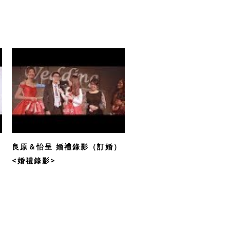
良原＆怡呈 婚禮錄影（訂婚）
<婚禮錄影>