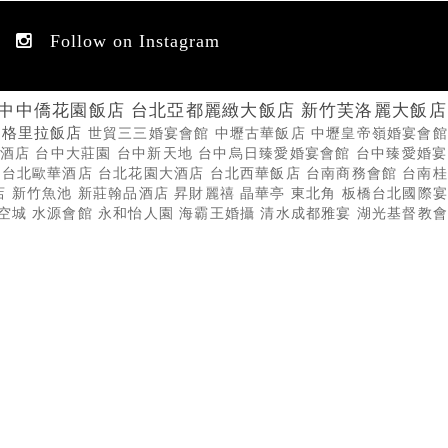
Follow on Instagram
中中僑花園飯店
台北亞都麗緻大飯店
新竹芙洛麗大飯店
香格里拉飯店
世貿三三婚宴會館
中壢古華飯店
中壢皇帝嶺婚宴會館
品酒店
台中大莊園
台中新天地
台中烏日臻愛婚宴會館
台中臻愛婚宴
攝
台北歐華酒店
台北花園大酒店
台北西華飯店
台南商務會館
台南桂
店
新竹魚池
新莊翰品酒店
昇財麗禧
晶華亭
東北角
板橋台北國際宴
空城
水源會館
永和怡人園
海霸王婚攝
清水成都雅宴
湖光基督教會